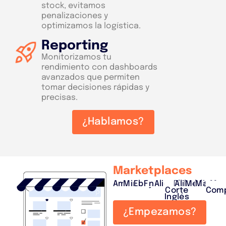
stock, evitamos
penalizaciones y
optimizamos la logística.
Reporting
Monitorizamos tu
rendimiento con dashboards
avanzados que permiten
tomar decisiones rápidas y
precisas.
¿Hablamos?
Marketplaces
Amazon
Miravia
Ebay
Fnac
Aliexpress
El
Alibaba
MediaMar
Manom
Corte
Com
Inglés
¿Empezamos?