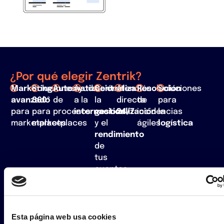
¿Por qué elegir Zentrik?
Marketing
Soluciones
Automatización
Ayuda
Centraliza
Atención
Resolución
Soluciones
avanzado
360º
de
a la
la
directa
de
para
para
para
procesos
internacionalización
gestión
24/7
incidencias
la
marketplaces
marketplaces
y el
ágiles
logística
rendimiento
de
tus
cuentas
marketplace
Esta página web usa cookies