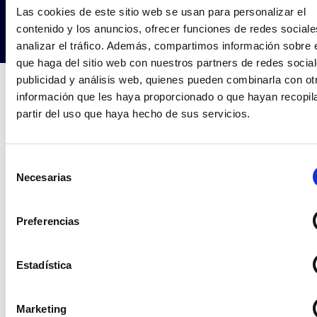
Las cookies de este sitio web se usan para personalizar el
contenido y los anuncios, ofrecer funciones de redes sociale
Todo lo que
analizar el tráfico. Además, compartimos información sobre 
conseguimos en 2025
que haga del sitio web con nuestros partners de redes social
45
67
25
.5
publicidad y análisis web, quienes pueden combinarla con ot
información que les haya proporcionado o que hayan recopil
nuevas
proyectos
ventas
partir del uso que haya hecho de sus servicios.
tiendas
gestionados
Quiero empezar
Selección
Necesarias
de
consentimiento
Preferencias
Estadística
Marketing