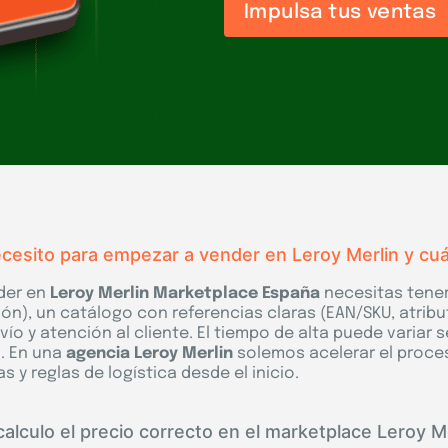
Impulsa tus ventas
cesito para empezar a vender en Leroy Merlin y cuán
der en
Leroy Merlin Marketplace España
necesitas tener 
ón), un catálogo con referencias claras (EAN/SKU, atribu
vío y atención al cliente. El tiempo de alta puede variar 
. En una
agencia Leroy Merlin
solemos acelerar el proce
s y reglas de logística desde el inicio.
alculo el precio correcto en el marketplace Leroy M