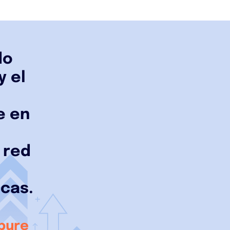
do
y el
e en
 red
0
icas.
pure