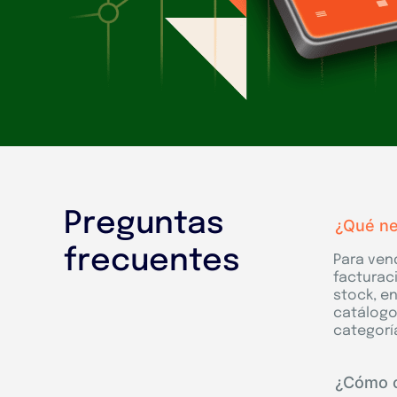
Preguntas
¿Qué ne
frecuentes
Para ven
facturaci
stock, en
catálogo
categoría
¿Cómo c