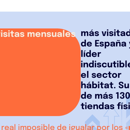
más visita
visitas mensuales
de España 
líder
indiscutibl
el sector
hábitat. Su
de más 13
tiendas fís
real imposible de igualar por los «