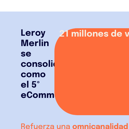
Leroy
21 millones de 
Merlin
se
consolida
como
el 5º
eCommerce
Refuerza una
omnicanalidad