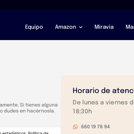
Equipo
Amazon
Miravia
Ma
Horario de atenci
De lunes a viernes d
amente. Si tienes alguna
18:30h
no dudes en hacérnosla.
660 19 76 94