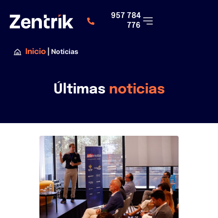
957 784
776
|
Noticias
Inicio
Últimas
noticias